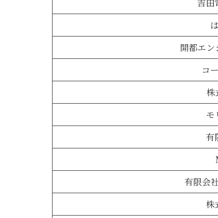
吉田
開都エン
コ
株
モ
有
有限会
株