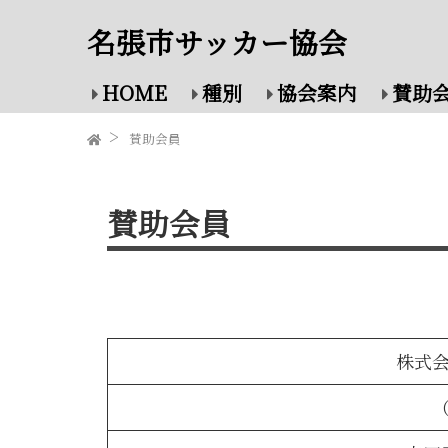
名張市サッカー協会
HOME
種別
協会案内
賛助
賛助会員
賛助会員
株式