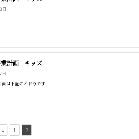
20日
度事業計画 キッズ
27日
業計画は下記のとおりです
«
1
2